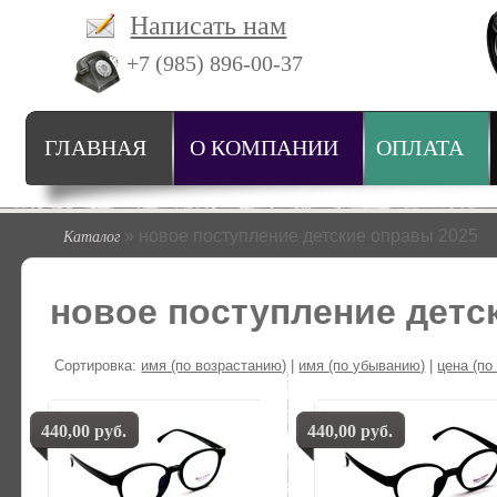
Написать нам
+7 (985) 896-00-37
ГЛАВНАЯ
О КОМПАНИИ
ОПЛАТА
Каталог
» новое поступление детские оправы 2025
новое поступление детс
Сортировка:
имя (по возрастанию)
|
имя (по убыванию)
|
цена (по
440,00 руб.
440,00 руб.