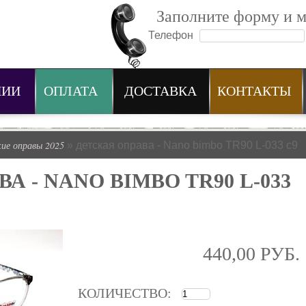
Заполните форму и 
Телефон
НИИ
ОПЛАТА
ДОСТАВКА
КОНТАКТЫ
кие оправы 2025
» детская оправа - Nano bimbo TR90 L-033 c9
А - NANO BIMBO TR90 L-033
440,00 РУБ.
КОЛИЧЕСТВО: